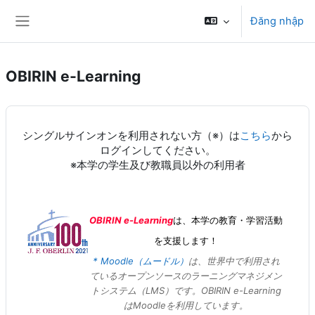
Chuyển tới nội dung chính
Đăng nhập
Bảng điều khiển cạnh
OBIRIN e-Learning
シングルサインオンを利用されない方（※）は
こちら
から
ログインしてください。
※本学の学生及び教職員以外の利用者
OBIRIN e-Learning
は、本学の教育・学習活動
を支援します！
* Moodle（ムードル）
は、世界中で利用され
ているオープンソースのラーニングマネジメン
トシステム（LMS）です
。OBIRIN e-Learning
はMoodleを利用しています。