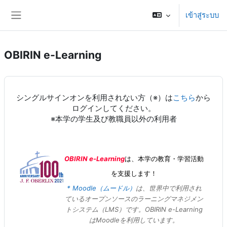
ข้ามไปที่เนื้อหาหลัก
เข้าสู่ระบบ
Side panel
OBIRIN e-Learning
シングルサインオンを利用されない方（※）は
こちら
から
ログインしてください。
※本学の学生及び教職員以外の利用者
OBIRIN e-Learning
は、本学の教育・学習活動
を支援します！
* Moodle（ムードル）
は、世界中で利用され
ているオープンソースのラーニングマネジメン
トシステム（LMS）です
。OBIRIN e-Learning
はMoodleを利用しています。