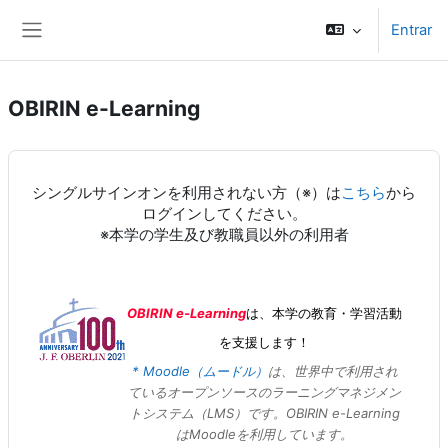
Ir para o conteúdo principal
Entrar
Painel lateral
OBIRIN e-Learning
シングルサインオンを利用されない方（※）は
こちら
から
ログインしてください。
※本学の学生及び教職員以外の利用者
OBIRIN e-Learning
は、本学の教育・学習活動
を支援します！
* Moodle（ムードル）
は、世界中で利用され
ているオープンソースのラーニングマネジメン
トシステム（LMS）です
。OBIRIN e-Learning
はMoodleを利用しています。