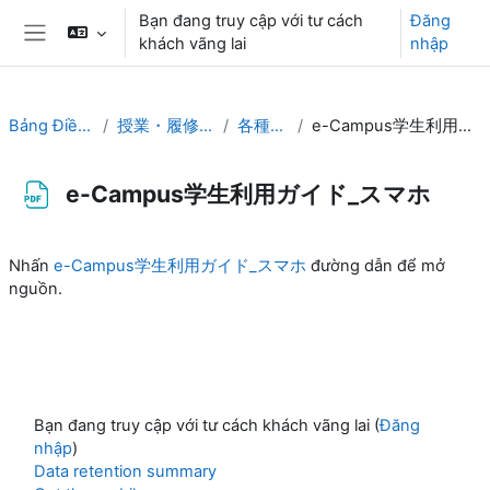
Chuyển tới nội dung chính
Bạn đang truy cập với tư cách
Đăng
khách vãng lai
nhập
Bảng điều khiển cạnh
Bảng Điều khiển
授業・履修の手引き
各種ガイド
e-Campus学生利用ガイド_スマホ
e-Campus学生利用ガイド_スマホ
Các yêu cầu hoàn thành
Nhấn
e-Campus学生利用ガイド_スマホ
đường dẫn để mở
nguồn.
Bạn đang truy cập với tư cách khách vãng lai (
Đăng
nhập
)
Data retention summary