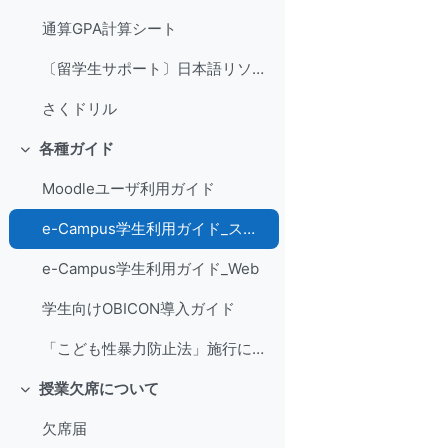
通算GPA計算シート
〔留学生サポート〕日本語リソースセンター（CJL）＆ 日本語クラスゲスト / Japanese Language Resource Centre (CJL) & Japanese Class Guests
さくドリル
各種ガイド
折りたたむ
Moodleユーザ利用ガイド
e-Campus学生利用ガイド_スマホ
e-Campus学生利用ガイド_Web
学生向けOBICON導入ガイド
「こども性暴力防止法」施行に伴う対応
授業欠席について
折りたたむ
欠席届