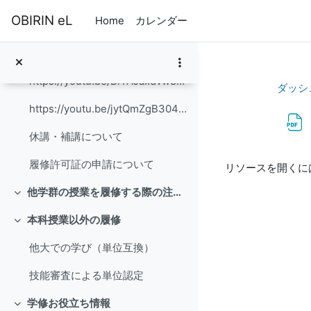
メインコンテンツへスキップする
OBIRIN eL
Home
カレンダー
履修ガイド
【ＢＭ以外の学群生対象】新宿キャンパス開講授業履修登録までの流れ
https://youtu.be/BlYAJaxdvw8 【動画】スマートフォンからの履修登録方法...
ダッシ
https://youtu.be/jytQmZgB304 【動画】パソコンからの履修登録方法(Fo...
休講・補講について
完了要件
履修許可証の申請について
リソースを開くに
他学群の授業を履修する際の注意事項
折りたたむ
本科授業以外の履修
折りたたむ
他大での学び（単位互換）
技能審査による単位認定
学修お役立ち情報
折りたたむ