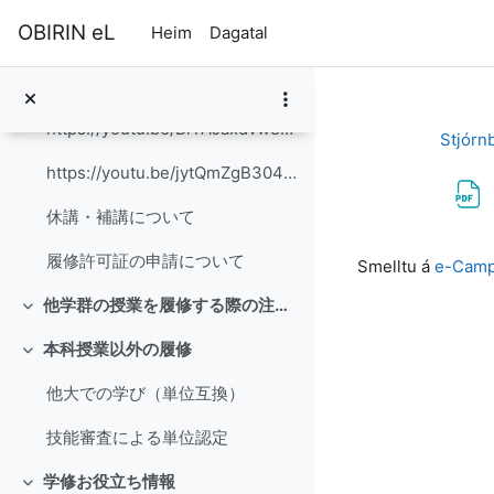
Farðu á aðalefni
OBIRIN eL
Heim
Dagatal
履修ガイド
【ＢＭ以外の学群生対象】新宿キャンパス開講授業履修登録までの流れ
https://youtu.be/BlYAJaxdvw8 【動画】スマートフォンからの履修登録方法...
Stjórn
https://youtu.be/jytQmZgB304 【動画】パソコンからの履修登録方法(Fo...
休講・補講について
Skilyrði fyrir 
履修許可証の申請について
Smelltu á
e-Ca
他学群の授業を履修する際の注意事項
Fella saman
本科授業以外の履修
Fella saman
他大での学び（単位互換）
技能審査による単位認定
学修お役立ち情報
Fella saman