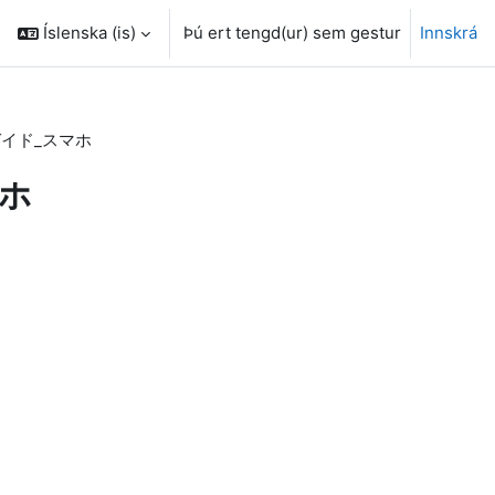
Íslenska ‎(is)‎
Þú ert tengd(ur) sem gestur
Innskrá
ガイド_スマホ
マホ