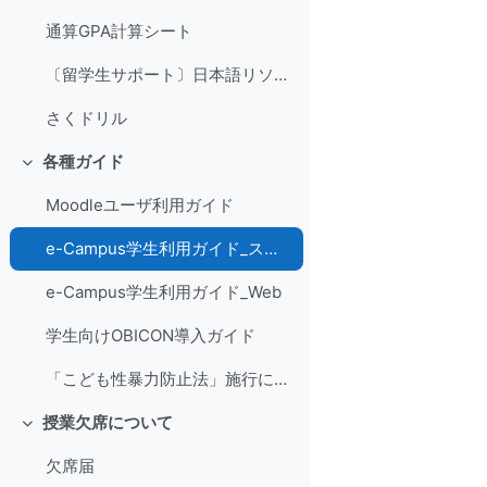
通算GPA計算シート
〔留学生サポート〕日本語リソースセンター（CJL）＆ 日本語クラスゲスト / Japanese Language Resource Centre (CJL) & Japanese Class Guests
さくドリル
各種ガイド
Fella saman
Moodleユーザ利用ガイド
e-Campus学生利用ガイド_スマホ
e-Campus学生利用ガイド_Web
学生向けOBICON導入ガイド
「こども性暴力防止法」施行に伴う対応
授業欠席について
Fella saman
欠席届