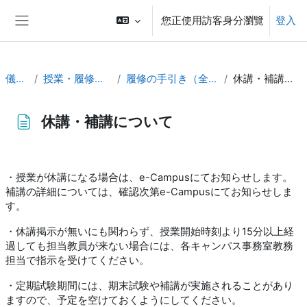
跳至主內容
您正使用訪客身分瀏覽
登入
側板
儀表板
授業・履修の手引き
履修の手引き（全員必読）
休講・補講について
休講・補講について
完成課程所需要的條件
・授業が休講になる場合は、e-Campusにてお知らせします。
補講の詳細については、確認次第e-Campusにてお知らせしま
す。
・休講掲示が無いにも関わらず、授業開始時刻より15分以上経
過しても担当教員が来ない場合には、各キャンパス事務室教務
担当で指示を受けてください。
・定期試験期間には、期末試験や補講が実施されることがあり
ますので、
予定を空けておくようにしてください。