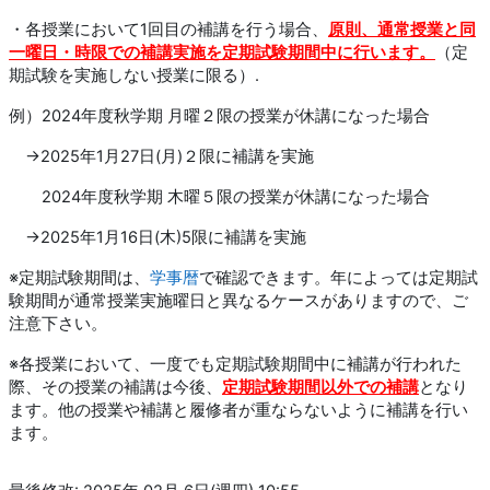
・各授業において1回目の補講を行う場合、
原則、通常授業と同
一曜日・時限での補講実施を定期試験期間中に行います。
（定
期試験を実施しない授業に限る）.
例）2024年度秋学期 月曜２限の授業が休講になった場合
→2025年1月27日(月)２限に補講を実施
2024年度秋学期 木曜５限の授業が休講になった場合
→2025年1月16日(木)5限に補講を実施
※定期試験期間は、
学事暦
で確認できます。年によっては定期試
験期間が通常授業実施曜日と異なるケースがありますので、ご
注意下さい。
※各授業において、一度でも定期試験期間中に補講が行われた
際、その授業の補講は今後、
定期試験期間以外での補講
となり
ます。他の授業や補講と履修者が重ならないように補講を行い
ます。